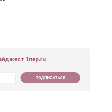
йджест 1nep.ru