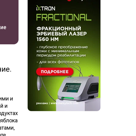
ние
ние.
ими и
й и
одуктах
 яблока
атами,
ате