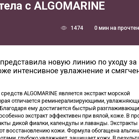
 тела с ALGOMARINE
1474
0 мин на прочте
 представила новую линию по уходу за
коже интенсивное увлажнение и смягче
средств ALGOMARINE является экстракт морской
оторая отличается реминерализирующими, увлажняющ
Благодаря ему достигается быстрый разглаживающи
собенно экстракт эффективен при вялой, коже. В пр
акты дикой фиалки, календулы и лаванды. Экстракты
ют восстановлению кожи. Формула обогащена альгин
тами, глубоко увлажняет, защищает кожу. В результ