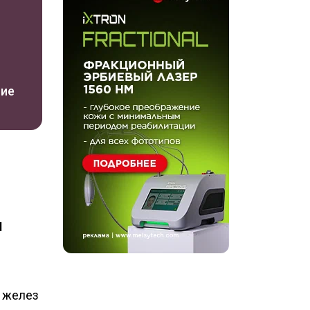
ние
я
х желез