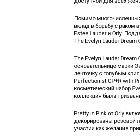
доступной для всех жен
Помимо многочисленных 
вклад в борьбу с раком
Estee Lauder и Orly. По
The Evelyn Lauder Dream Co
The Evelyn Lauder Dream 
основательнице марки Э
ленточку с голубым крист
Perfectionist CP+R with P
косметический набор Evely
коллекция была призвана
Pretty in Pink от Orly в
декорированы розовой л
участии как желание пр