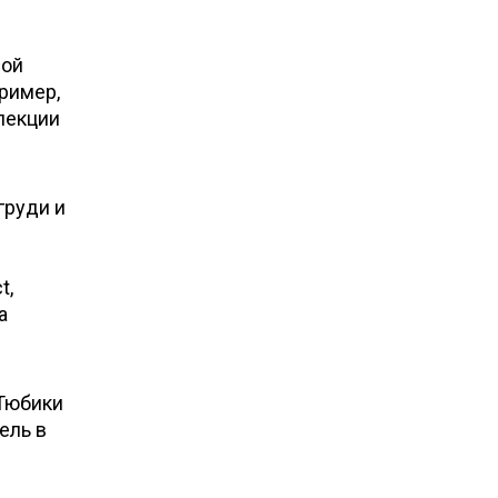
вой
ример,
лекции
груди и
t,
а
 Тюбики
ель в