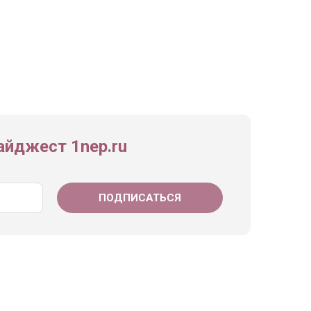
йджест 1nep.ru