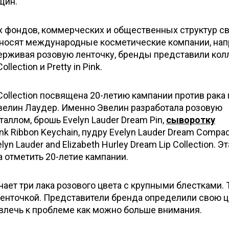
щин.
фондов, коммерческих и общественных структур с
 вносят международные косметические компании, нап
ддерживая розовую ленточку, бренды представили кол
llection и Pretty in Pink.
Collection посвящена 20-летию кампании против рака 
велин Лаудер. Именно Эвелин разработала розовую
аллом, брошь Evelyn Lauder Dream Pin,
сыворотку
ink Ribbon Keychain, пудру Evelyn Lauder Dream Compac
n Lauder and Elizabeth Hurley Dream Lip Collection. Эт
 отметить 20-летие кампании.
ключает три лака розового цвета с крупными блестками.
енточкой. Представители бренда определили свою ц
ивлечь к проблеме как можно больше внимания.