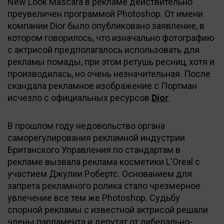
New Look Mascara в рекламе действительно
преувеличен программой Photoshop. От имени
компании Dior было опубликовано заявление, в
котором говорилось, что изначально фотографию
с актрисой предполагалось использовать для
рекламы помады, при этом ретушь ресниц, хотя и
производилась, но очень незначительная. После
скандала рекламное изображение с Портман
исчезло с официальных ресурсов
Dior
.
В прошлом году недовольство органа
саморегулирования рекламной индустрии
Британского Управления по стандартам в
рекламе вызвала реклама косметики L'Oreal с
участием Джулии Робертс. Основанием для
запрета рекламного ролика стало чрезмерное
увлечение все тем же Photoshop. Судьбу
спорной рекламы с известной актрисой решали
члены парламента и депутат от либерально-