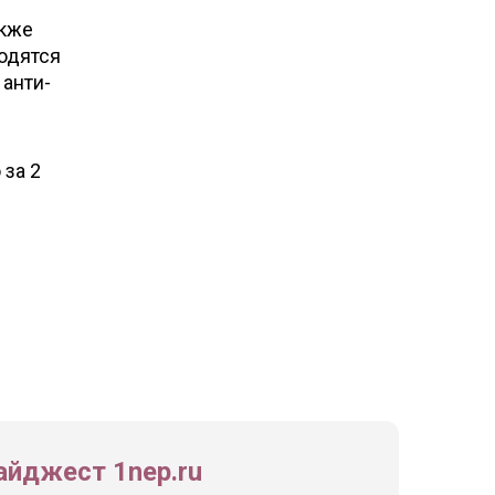
акже
одятся
 анти-
 за 2
йджест 1nep.ru