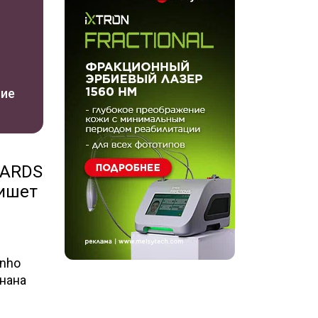
ние
WARDS
пишет
anho
знана