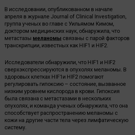
В исследовании, опубликованном в начале
апреля в журнале Journal of Clinical Investigation,
группа ученых во главе с Уильямом Кимом,
доктором медицинских наук, обнаружила, что
метастазы
меланомы
связаны с парой факторов
транскрипции, известных как HIF1 и HIF2.
Исследователи обнаружили, что HIF1 и HIF2
сверхэкспрессируются в опухолях меланомы. В
здоровых клетках HIF1и HIF2 помогают
регулировать гипоксию – состояние, вызванное
низким уровнем кислорода в крови. Гипоксия
была связана с метастазами в нескольких
опухолях, и команда ученых обнаружила, что она
способствует распространению меланомы с
кожи на другие части тела через лимфатическую
систему.