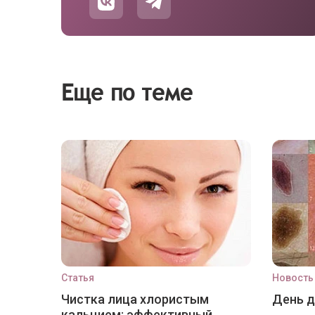
Еще по теме
Статья
Новость
Чистка лица хлористым
День 
кальцием: эффективный