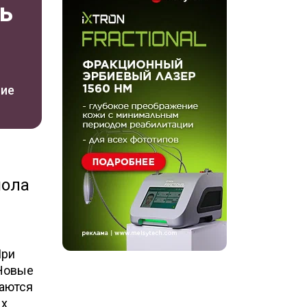
ть
ние
пола
При
 Новые
маются
ых