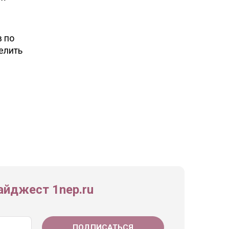
в по
елить
йджест 1nep.ru