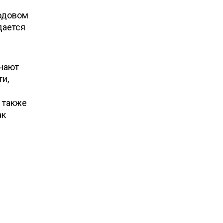
годовом
дается
чают
ти,
 также
ак