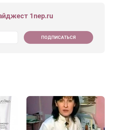
йджест 1nep.ru