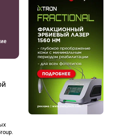
ние
ой
вых
roup.