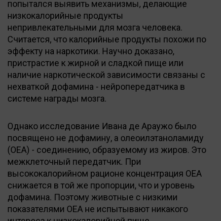
попытался выявить механизмы, делающие
низкокалорийные продукты
непривлекательными для мозга человека.
Считается, что калорийные продукты похожи по
эффекту на наркотики. Научно доказано,
пристрастие к жирной и сладкой пище или
наличие наркотической зависимости связаны с
нехваткой дофамина - нейропередатчика в
системе награды мозга.
Однако исследование Ивана де Араужо было
посвящено не дофамину, а олеоилэтаноламиду
(OEA) - соединению, образуемому из жиров. Это
межклеточный передатчик. При
высококалорийном рационе концентрация OEA
снижается в той же пропорции, что и уровень
дофамина. Поэтому животные с низкими
показателями OEA не испытывают никакого
интереса к низкокалорийной пище.