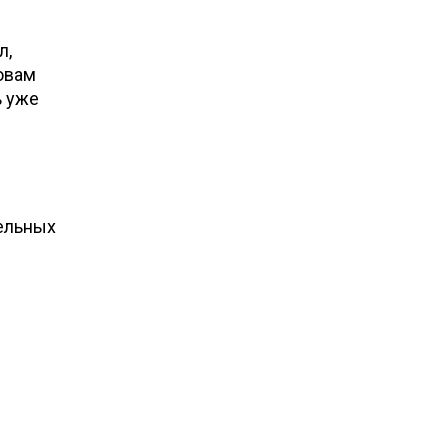
л,
овам
 уже
тельных