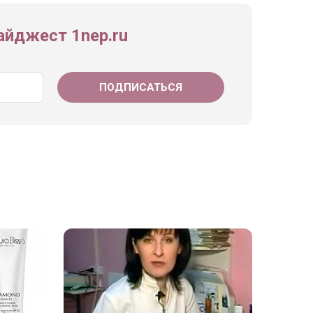
йджест 1nep.ru