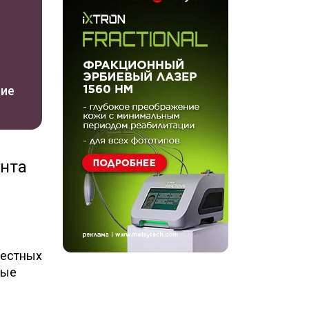
ние
нта
вестных
ные