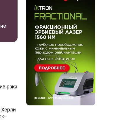
ние
ив рака
т Херли
ск-