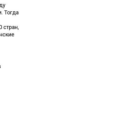
оду
. Тогда
 стран,
нские
е
в
.