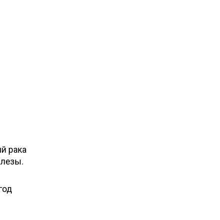
й рака
елезы.
год