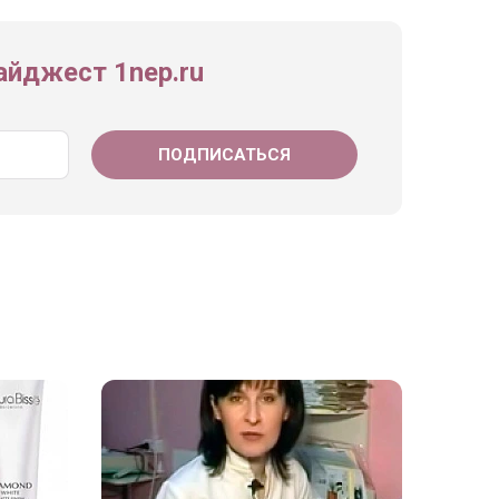
йджест 1nep.ru