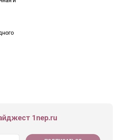
чная и
дного
йджест 1nep.ru