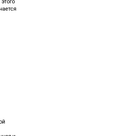
 этого
нается
ой