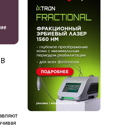
ние
 В
тавляют
нчивая