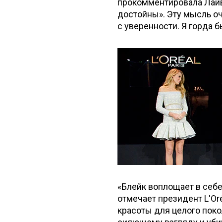
прокомментировала Лайв
достойны». Эту мысль оч
с уверенности. Я горда б
«Блейк воплощает в себе
отмечает президент L'Oré
красоты для целого пок