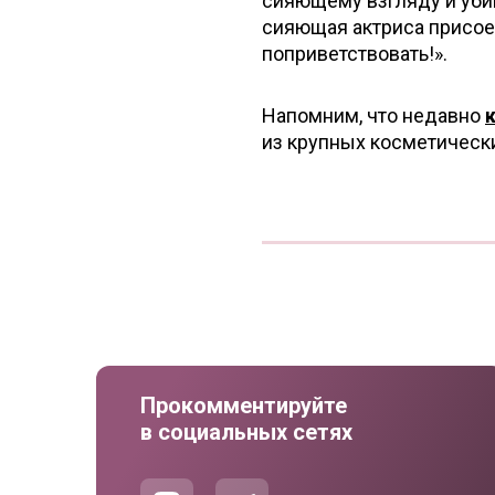
сияющему взгляду и убий
сияющая актриса присоед
поприветствовать!».
Напомним, что недавно
из крупных косметически
Прокомментируйте
в социальных сетях