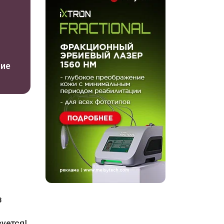
ние
з
уется!