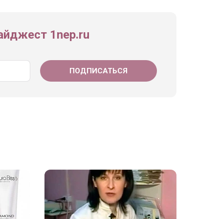
йджест 1nep.ru