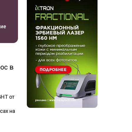
ние
ос в
GHT от
сах на