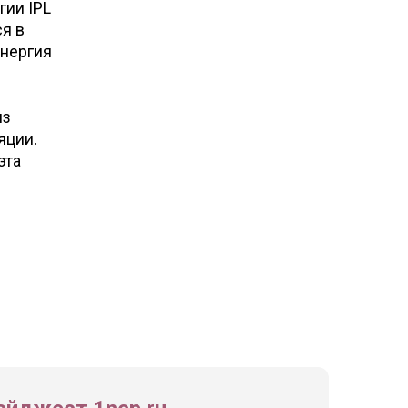
гии IPL
ся в
Энергия
из
яции.
эта