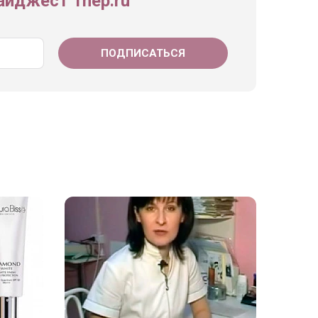
йджест 1nep.ru