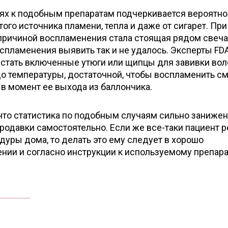
иях к подобным препаратам подчеркивается вероятно
ого источника пламени, тепла и даже от сигарет. При
причиной воспламенения стала стоящая рядом свеча,
спламенения выявить так и не удалось. Эксперты FD
 стать включенные утюги или щипцы для завивки вол
о температуры, достаточной, чтобы воспламенить с
в момент ее выхода из баллончика.
 что статистика по подобным случаям сильно занижена
родавки самостоятельно. Если же все-таки пациент 
дуры дома, то делать это ему следует в хорошо
ии и согласно инструкции к используемому препара