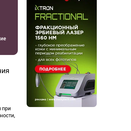
ние
ния
и при
ности,