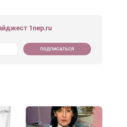
йджест 1nep.ru