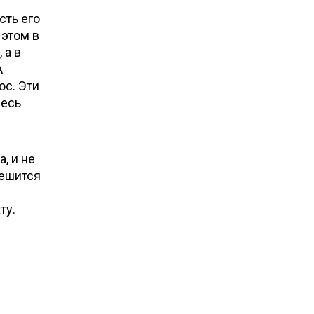
сть его
 этом в
 а в
A
ос. Эти
месь
, и не
решится
ту.