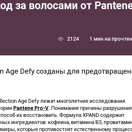
од за волосами от Panten
2124
1 мин на прочте
ion Age Defy созданы для предотвращен
ollection Age Defy лежат многолетние исследования
тории
Pantene Pro-V
. Понимание причины разрушени
 способ их восстановить. Формула ХPAND содержит
ых ингредиентов: кофеина, витамина B3, провитамина
меры, которые противостоят естественному процес