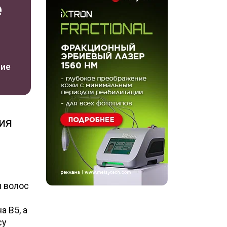
e
ние
ия
я волос
 B5, а
су