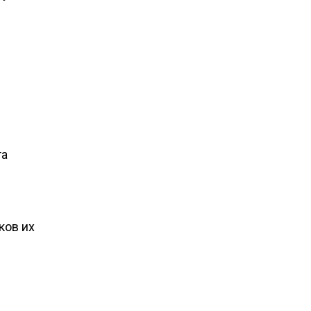
та
ков их