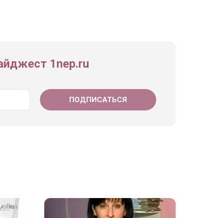
йджест 1nep.ru