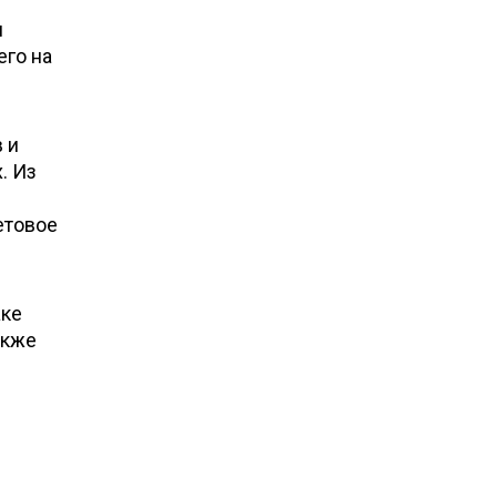
и
его на
 и
. Из
етовое
аке
акже