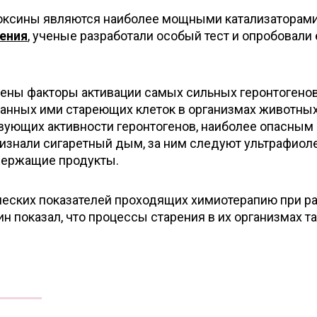
токсины являются наиболее мощными катализаторам
ения
, ученые разработали особый тест и опробовали 
лены факторы активации самых сильных геронтогенов
анных ими стареющих клеток в организмах животных
твующих активности геронтогенов, наиболее опасным
изнали сигаретный дым, за ним следуют ультрафиол
держащие продукты.
ических показателей проходящих химиотерапию при р
 показал, что процессы старения в их организмах т