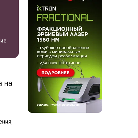
ние
а на
ения,