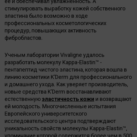
ее и обеспечивал увлажненность. А
стимулировать выработку кожей собственного
эластина было возможно в ходе
профессиональных косметологических
процедур, повышающих активность
фибробластов.
Ученым лаборатории Vivaligne удалось
разработать молекулу Kappa-Elastin™ -
пентапептид чистого эластина, которая вошла в
линию косметики K’Derm для профессионального
и домашнего ухода. Как уверяет производитель,
новые средства K’Derm восстанавливают
естественную
эластичность кожи
и возвращают
ей молодость. Многочисленные испытания
Европейского университетского
исследовательского центра подтверждают
уникальность свойств молекулы Kappa-Elastin™,
упоминание которой содержится более чем в 500