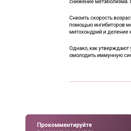
снижение метаболизма Т
Снизить скорость возра
помощью ингибиторов мо
митохондрий и деление к
Однако, как утверждают 
омолодить иммунную сис
Прокомментируйте