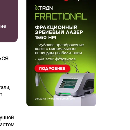
ние
ься
али,
т
мунной
растом