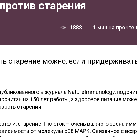
против старения
1888
1 мин на прочте
ть старение можно, если придерживат
убликованного в журнале NatureImmunology, подсчит
ассчитан на 150 лет работы, а здоровое питание може
орость
старения
.
атели, старение Т-клеток – очень важного звена им
зависимости от молекулы p38 MAPK. Связанное с воз