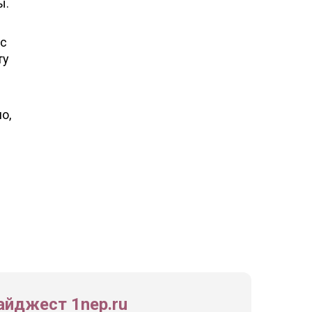
ы.
 с
ту
о,
йджест 1nep.ru