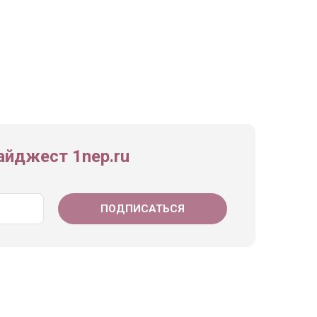
йджест 1nep.ru