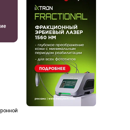
ние
тронной