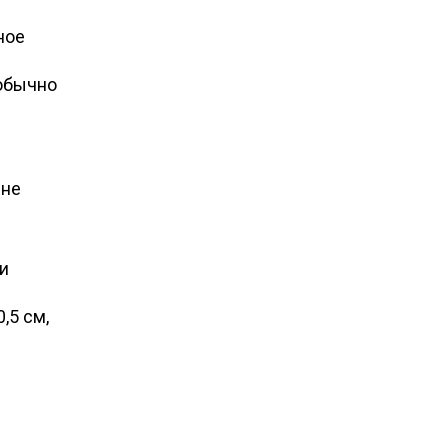
ное
обычно
 не
и
,5 см,