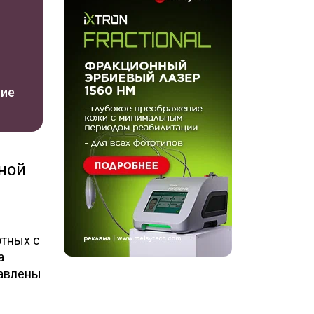
ние
ной
отных с
a
тавлены