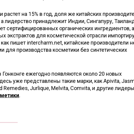
и растет на 15% в год, доля же китайских производит
 а лидерство принадлежит Индии, Сингапуру, Таиланд
 нет сертифицированных органических ингредиентов, 
ых экстрактов для косметической отрасли импортир
, как пишет intercharm.net, китайские производители н
ми для производства косметики без синтетических
 в Гонконге ежегодно появляются около 20 новых
есь уже представлены такие марки, как Apivita, Jasm
rd Remedies, Jurlique, Melvita, Comvita, и другие лидер
сметики
.