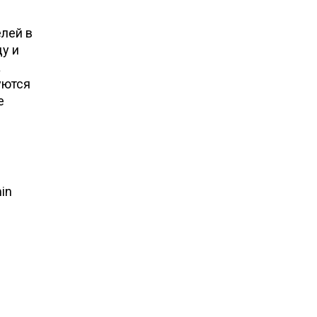
елей в
у и
а
уются
е
in
ы