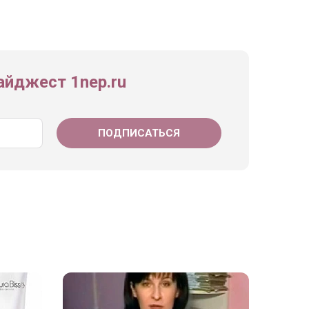
йджест 1nep.ru