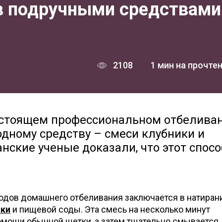
в подручными средствами
2108
1 мин на прочте
остоящем профессиональном отбелива
одному средству – смеси клубники и
ские ученые доказали, что этот спосо
одов домашнего отбеливания заключается в натиран
ики
и пищевой соды. Эта смесь на несколько минут
омощи обычной щетки, а затем тщательно смывается.