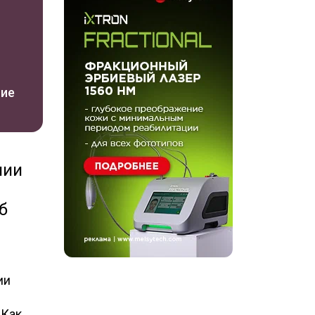
ние
нии
б
ии
 Как