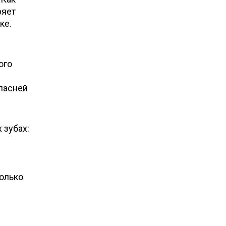
ряет
ке.
ого
опасней
 зубах:
только