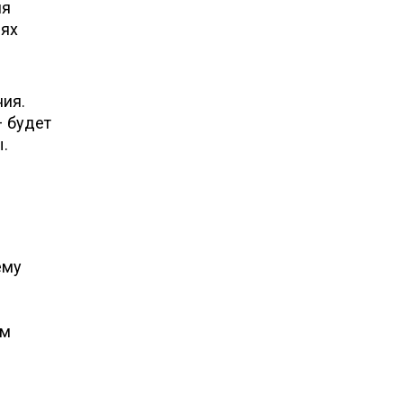
ля
иях
ния.
 будет
.
ему
ам