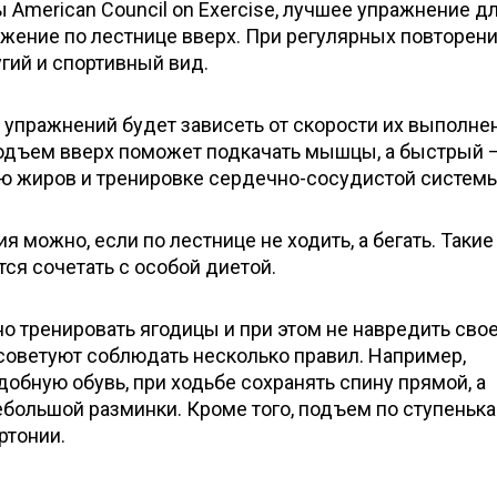
 American Council on Exercise, лучшее упражнение д
ижение по лестнице вверх. При регулярных повторен
гий и спортивный вид.
х упражнений будет зависеть от скорости их выполне
дъем вверх поможет подкачать мышцы, а быстрый –
ю жиров и тренировке сердечно-сосудистой системы
 можно, если по лестнице не ходить, а бегать. Такие
ся сочетать с особой диетой.
о тренировать ягодицы и при этом не навредить сво
советуют соблюдать несколько правил. Например,
обную обувь, при ходьбе сохранять спину прямой, а
ебольшой разминки. Кроме того, подъем по ступеньк
ртонии.