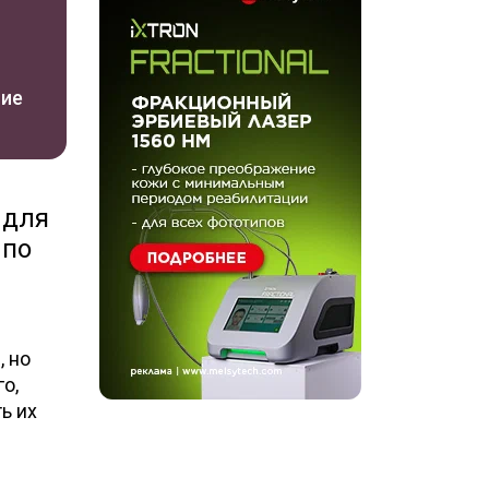
ние
 для
 по
, но
го,
ь их