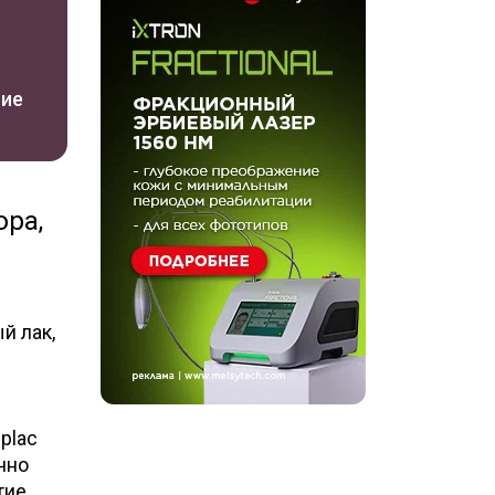
ние
юра,
й лак,
plac
чно
тие