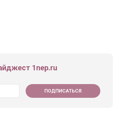
йджест 1nep.ru