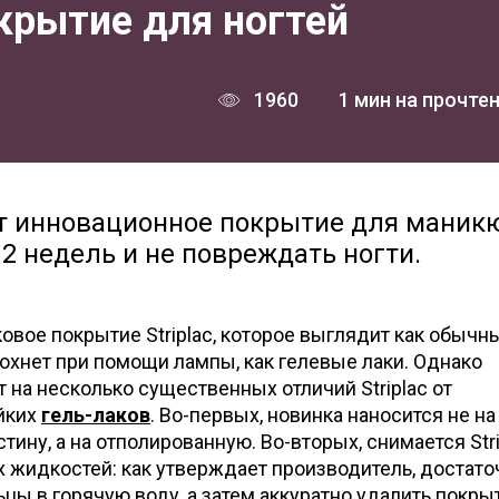
окрытие для ногтей
1960
1 мин на прочте
т инновационное покрытие для маник
2 недель и не повреждать ногти.
овое покрытие Striplac, которое выглядит как обычны
 сохнет при помощи лампы, как гелевые лаки. Однако
 на несколько существенных отличий Striplac от
йких
гель-лаков
. Во-первых, новинка наносится не на
ину, а на отполированную. Во-вторых, снимается Stri
 жидкостей: как утверждает производитель, достато
ьцы в горячую воду, а затем аккуратно удалить покры