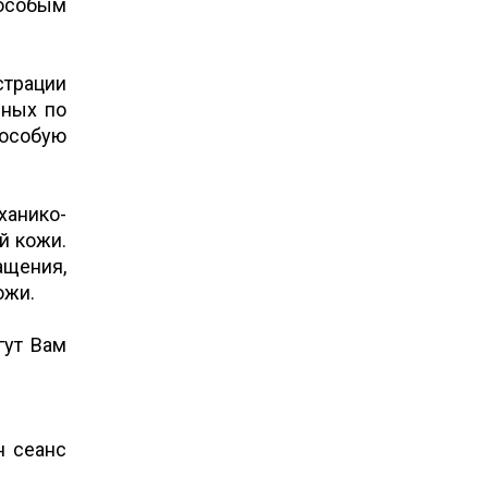
 особым
страции
нных по
 особую
ханико-
й кожи.
ащения,
кожи.
гут Вам
н сеанс