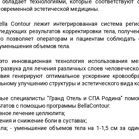
 обладает технологиями, которые соответствуют
 современной эстетической медицины.
ella Contour лежит интегрированная система реги
ледующих результатов корректировки тела, получе
то позволяет операторам и пациентам соблюдать
 уменьшения объемов тела.
 это инновационная технология использования ме
тразвука для лечения различных слоев человеческо
ия генерируют оптимальное ускорение кровообр
ельному улучшению структуры и эстетического вида 
ые специалисты "Гранд Отель и СПА Родина" помо
ьтатов с помощью программы BellaContour:
ивное лечение целлюлита;
ения и снижение боли в суставах;
ела; - уменьшение объемов тела на 1-1,5 см за оди