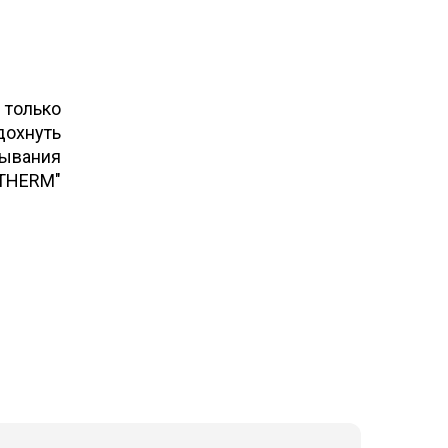
только
дохнуть
тывания
OTHERM"