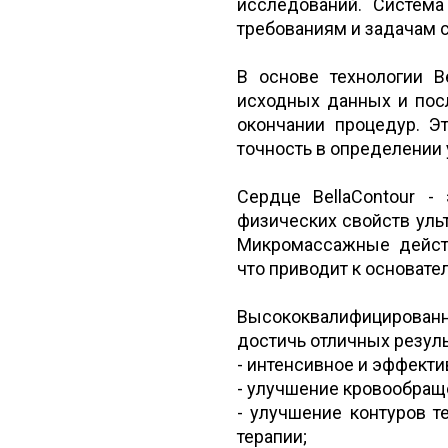
исследований. Система
требованиям и задачам
В основе технологии B
исходных данных и пос
окончании процедур. Э
точность в определении
Сердце BellaContour -
физических свойств уль
Микромассажные действ
что приводит к основат
Высококвалифицированн
достичь отличных резул
- интенсивное и эффект
- улучшение кровообращ
- улучшение контуров т
терапии;