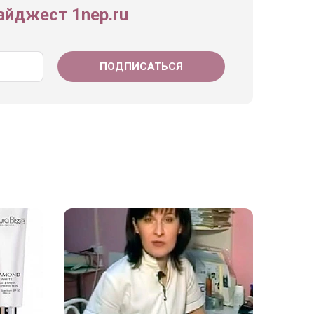
йджест 1nep.ru