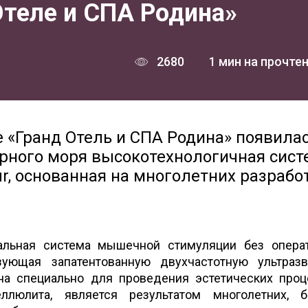
 Отеле и СПА Родина»
2680
1 мин на прочте
е «Гранд Отель и СПА Родина» появила
рного моря высокотехнологичная сист
r, основанная на многолетних разрабо
икальная система мышечной стимуляции без опера
зующая запатентованную двухчастотную ультраз
ана специально для проведения эстетических проц
еллюлита, является результатом многолетних, 