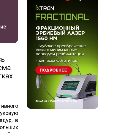
ние
сь
ема
тках
тивного
вуковую
едур, в
больших