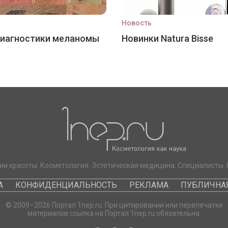
Новость
диагностики меланомы
Новинки Natura Bisse
ии красоты. Косметология. Эстетическая медицина. Специалисты. 
А
КОНФИДЕНЦИАЛЬНОСТЬ
РЕКЛАМА
ПУБЛИЧНАЯ
© 2009–2026 Портал 1nep.ru. При цитировании или перепечатке
материалов ссылка на Портал 1nep.ru обязательна.