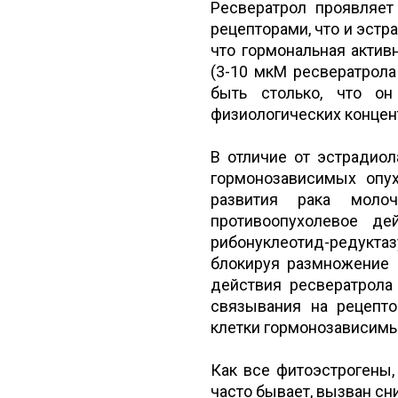
Ресвератрол проявляет
рецепторами, что и эстра
что гормональная актив
(3-10 мкМ ресвератрола
быть столько, что о
физиологических концен
В отличие от эстрадиол
гормонозависимых опу
развития рака молоч
противоопухолевое де
рибонуклеотид-редукт
блокируя размножение 
действия ресвератрола
связывания на рецепто
клетки гормонозависимы
Как все фитоэстрогены,
часто бывает, вызван с