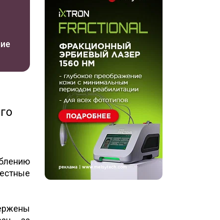
ние
го
еблению
вестные
вержены