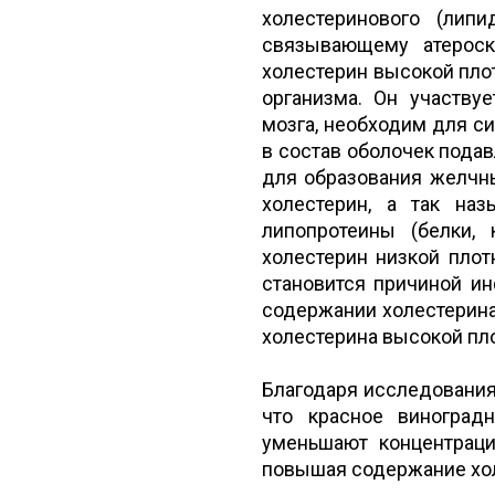
холестеринового (лип
связывающему атероск
холестерин высокой пло
организма. Он участву
мозга, необходим для с
в состав оболочек пода
для образования желчны
холестерин, а так наз
липопротеины (белки, 
холестерин низкой плот
становится причиной ин
содержании холестерина 
холестерина высокой пл
Благодаря исследования
что красное виноград
уменьшают концентраци
повышая содержание хол