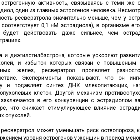
 эстрогенную активность, связываясь с теми же
диол, один из главных эстрогенов человека. Несмотря
ность ресвератрола значительно меньше, чем у эст
 соответствует 0,1 нМ эстрадиола), в организме ег
н будет действовать даже сильнее, чем эстра
трациях.
а и диэтилстилбэстрона, которые ускоряют развит
холей, и избыток которых связан с повышеным 
ных желез, ресвератрол проявляет разносто
йствие. Эксперименты показывают, что он инги
азу и подавляет синтез ДНК млекопитающих, на
опухолевых клеток. Другой механизм противоопух
 заключается в его конкуренции с эстрадиолом з
ре, что снижает стимулирующее влияние эстрад
х опухолей.
 ресвератрол может уменьшать риск остеопороза, 
нижением уровня эстрогенов у женщин в период мен