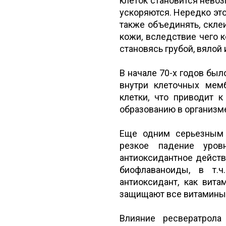
клеток становится нев
ускоряются. Нередко это
также объединять, скле
кожи, вследствие чего к
становясь грубой, вялой
В начале 70-х годов был
внутри клеточных мемб
клетки, что приводит к
образованию в организм
Еще одним серьезным 
резкое падение уров
антиоксидантное действ
биофлаваноиды, в т.
антиоксидант, как вита
защищают все витамины 
Влияние ресвератрола