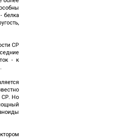
е более
пособны
- белка
угость,
ости СР
оседние
ток - к
.
вляется
вестно
 СР. Но
мощный
ваноиды
.
ктором