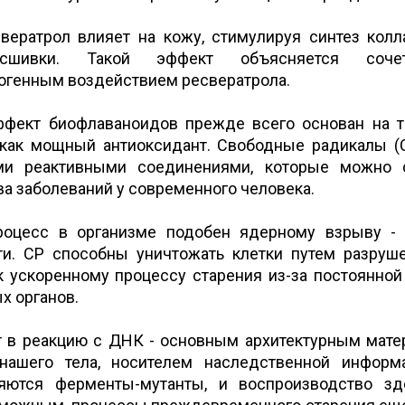
вератрол влияет на кожу, стимулируя синтез колл
сшивки. Такой эффект объясняется соче
огенным воздействием ресвератрола.
ффект биофлаваноидов прежде всего основан на т
 как мощный антиоксидант. Свободные радикалы (
ми реактивными соединениями, которые можно с
а заболеваний у современного человека.
роцесс в организме подобен ядерному взрыву -
ти. СР способны уничтожать клетки путем разруш
к ускоренному процессу старения из-за постоянной
х органов.
т в реакцию с ДНК - основным архитектурным мате
нашего тела, носителем наследственной информ
ляются ферменты-мутанты, и воспроизводство з