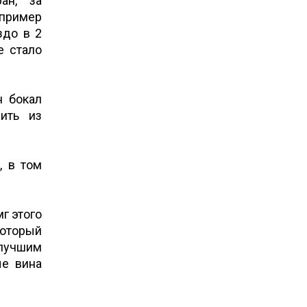
ан, за
апример
здо в 2
е стало
н бокал
дить из
, в том
г этого
который
 лучшим
ые вина