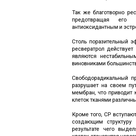
Так же благотворно рес
предотвращая его 
антиоксидантным и эстр
Столь поразительный э
ресвератрол действует
являются нестабильны
виновниками большинств
Свободорадикальный п
разрушает на своем пу
мембран, что приводит 
клеток тканями различны
Кроме того, СР вступаю
создающим структуру 
результате чего выде