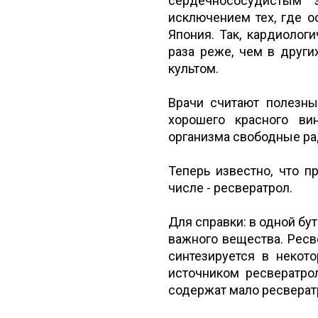
сердечнососудистым 
исключением тех, где о
Япония. Так, кардиолог
раза реже, чем в други
культом.
Врачи считают полезн
хорошего красного ви
организма свободные ра
Теперь известно, что п
числе - ресвератрол.
Для справки: в одной бу
важного вещества. Ресве
синтезируется в некот
источником ресвератро
содержат мало ресверат