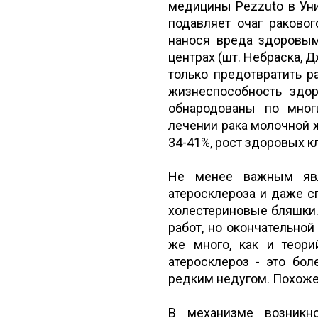
медицины Pezzuto в Уни
подавляет очаг раковог
нанося вреда здоровым
центрах (шт. Небраска, 
только предотвратить р
жизнеспособность здо
обнародованы по мног
лечении рака молочной ж
34-41%, рост здоровых к
Не менее важным явл
атеросклероза и даже с
холестериновые бляшки.
работ, но окончательной
же много, как и теор
атеросклероз - это бол
редким недугом. Похоже,
В механизме возникно