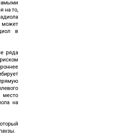
 самыми
 на то,
радиола
о может
диол в
ие ряда
риском
роннее
бирует
прямую
олевого
а место
иола на
который
опаузы.