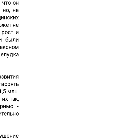
 что он
 но, не
цинских
ожет не
 рост и
ии были
ексном
желудка
звития
творять
,5 млн.
их так,
оримо -
ительно
ушение