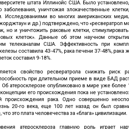
верситете штата Иллинойс США. Было установлено,
о заболевания, уничтожая злокачественные клетки,
. Исследованиями во многих американских меди
Джорджтаун и др.) подтверждено, что «ресвератрол м
ак, но и уничтожить раковые клетки, стимулировать
ровых клеток». Данные об этом научном открыт
им телеканалам США. Эффективность при компл
елезы составила 43-47%, рака печени 37-48%, рака 
леток составил 9-18%.
яется свойство ресвератрола снижать риск ра
пособность при длительном приеме в виде БАД рас
 Об атеросклерозе опубликовано в мире уже более 1
 концепции его происхождения пока не установлено: 
ий происхождения рака. Одно совершенно неосп
езнь 20-го века, еще 100 лет назад он был сравн
 что это плата человечества за «блага» цивилизации.
вения атеросклероза главную роль играет нар