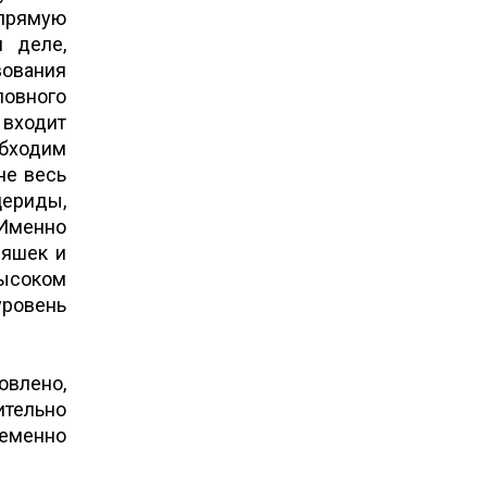
прямую
 деле,
вования
ловного
 входит
обходим
не весь
цериды,
 Именно
ляшек и
высоком
уровень
овлено,
тельно
ременно