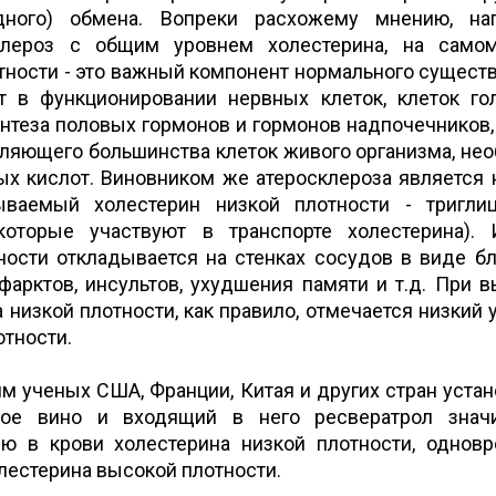
идного) обмена. Вопреки расхожему мнению, на
лероз с общим уровнем холестерина, на самом
тности - это важный компонент нормального сущест
ет в функционировании нервных клеток, клеток го
интеза половых гормонов и гормонов надпочечников,
вляющего большинства клеток живого организма, не
х кислот. Виновником же атеросклероза является 
ываемый холестерин низкой плотности - тригли
которые участвуют в транспорте холестерина).
ности откладывается на стенках сосудов в виде б
фарктов, инсультов, ухудшения памяти и т.д. При 
низкой плотности, как правило, отмечается низкий 
отности.
м ученых США, Франции, Китая и других стран устан
ное вино и входящий в него ресвератрол значи
ю в крови холестерина низкой плотности, однов
естерина высокой плотности.