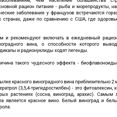
заболеваниям, чем население большинства стр
сновной рацион питания - рыба и морепродукты, н
ические заболевания у французов встречаются гора
х странах, даже по сравнению с США, где здоровь
ым и рекомендуют включать в ежедневный рацио
ноградного вина, о способности которого выво
дикалы и радионуклиды ходят легенды.
ричина такого чудесного эффекта - биофлавоноиды
тылке красного виноградного вина приблизительно 2 м
ратрол (3,5,4-тригидростилбен) - это фитоалексин, 
орых растениях (сосна, виноград, арахис). Самым
ла является красное вино. Белый виноград и бел
рола.