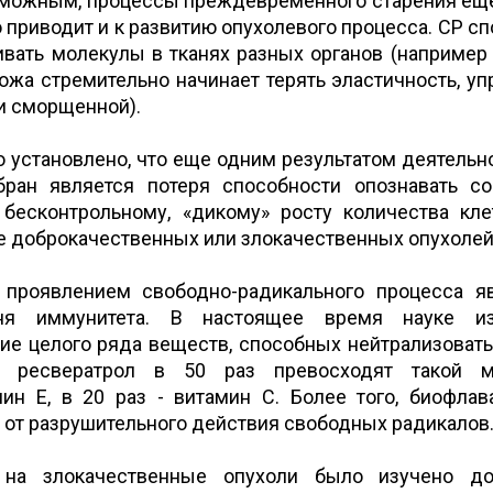
озможным, процессы преждевременного старения ещ
 приводит и к развитию опухолевого процесса. СР с
ивать молекулы в тканях разных органов (например 
ожа стремительно начинает терять эластичность, упр
 и сморщенной).
о установлено, что еще одним результатом деятельн
ран является потеря способности опознавать с
 бесконтрольному, «дикому» росту количества кле
е доброкачественных или злокачественных опухолей
проявлением свободно-радикального процесса я
ня иммунитета. В настоящее время науке из
ие целого ряда веществ, способных нейтрализовать
ч. ресвератрол в 50 раз превосходят такой 
мин Е, в 20 раз - витамин С. Более того, биофла
от разрушительного действия свободных радикалов
 на злокачественные опухоли было изучено до