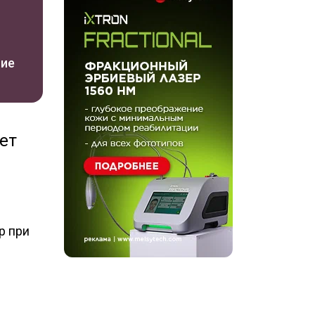
ние
ет
р при