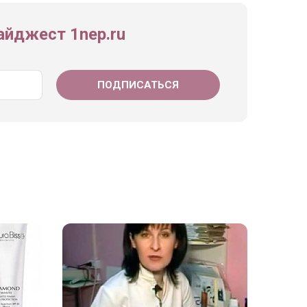
йджест 1nep.ru