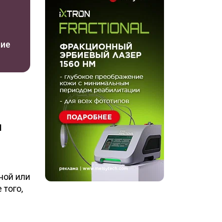
ние
м
ной или
того,