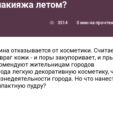
макияжа летом?
3514
0 мин на прочте
на отказывается от косметики. Считае
враг кожи - и поры закупоривает, и п
комендуют жительницам городов
года легкую декоративную косметику, 
знедеятельности города. Но что нанес
мпактную пудру?