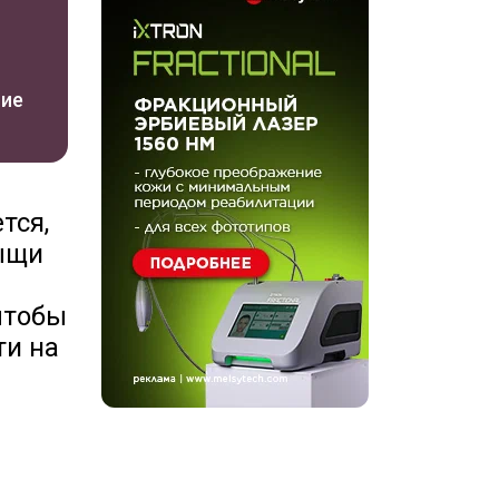
ние
тся,
рыщи
чтобы
ти на