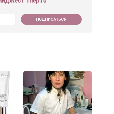
йджест 1nep.ru