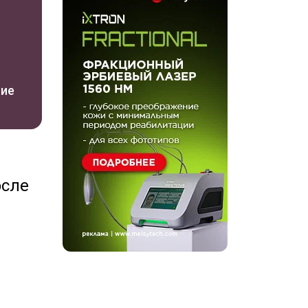
ние
осле