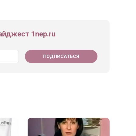
йджест 1nep.ru