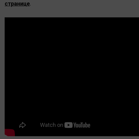
странице
.