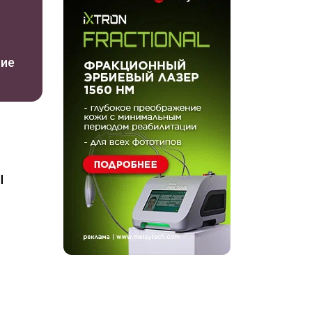
ние
ы