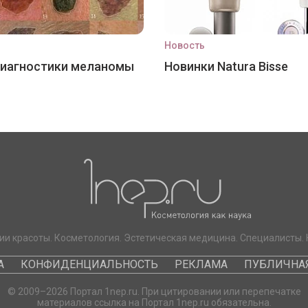
Новость
диагностики меланомы
Новинки Natura Bisse
ии красоты. Косметология. Эстетическая медицина. Специалисты. 
А
КОНФИДЕНЦИАЛЬНОСТЬ
РЕКЛАМА
ПУБЛИЧНАЯ
© 2009–2026 Портал 1nep.ru. При цитировании или перепечатке
материалов ссылка на Портал 1nep.ru обязательна.