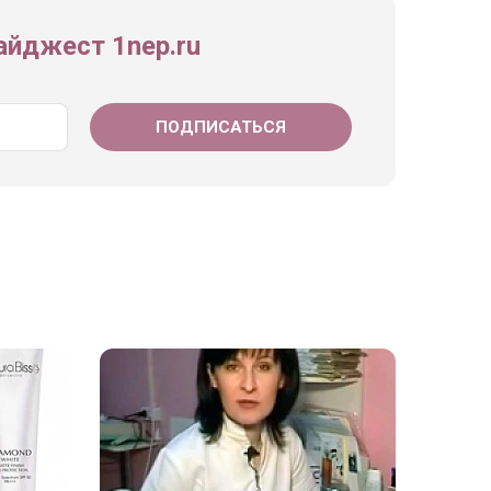
йджест 1nep.ru