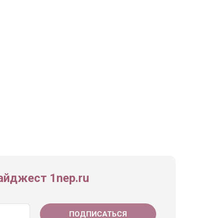
йджест 1nep.ru