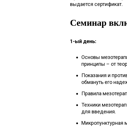
выдается сертификат.
Семинар вклю
1-ый день:
Основы мезотерапи
принципы – от теор
Показания и против
обмануть его наде
Правила мезотерапи
Техники мезотерап
для введения.
Микропунктурная м