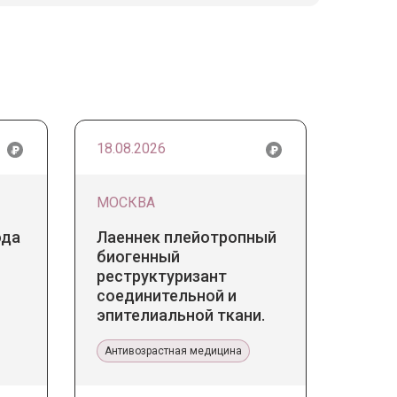
18.08.2026
МОСКВА
ода
Лаеннек плейотропный
биогенный
реструктуризант
соединительной и
эпителиальной ткани.
Прикладное значение в
эстетической медицине
Антивозрастная медицина