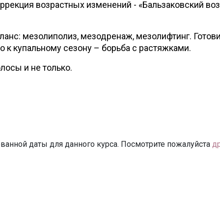
ррекция возрастных изменений - «Бальзаковский во
анс: мезолиполиз, мезодренаж, мезолифтинг. Готов
о к купальному сезону – борьба с растяжками.
осы и не только.
ванной даты для данного курса. Посмотрите пожалуйста
д