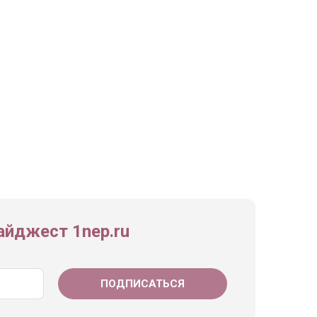
йджест 1nep.ru