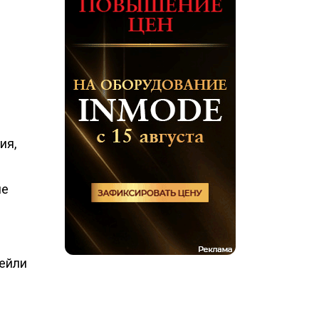
ия,
не
тейли