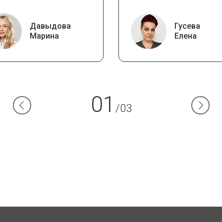
Давыдова
Гусева
Марина
Елена
01
/03