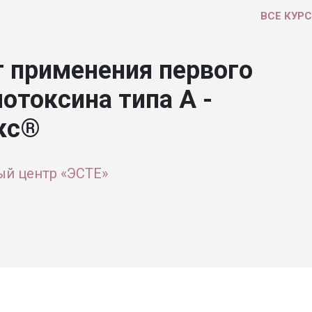
ВСЕ КУР
 применения первого
отоксина типа А -
кс®
й центр «ЭСТЕ»