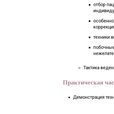
отбор пац
индивиду
особенно
коррекци
техники 
побочные
нежелате
Тактика веден
Практическая час
Демонстрация техн