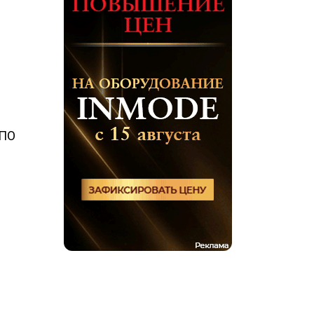
е
НПО