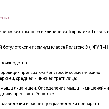
сть:
нических токсинов в клинической практике. Главны
.
й ботулотоксин премиум класса Релатокс® (ФГУП «
производства.
коррекции препаратом Релатокс® косметических
ерхней, средней и нижней трети лица:
 мышц лица и шеи. Определение мышц –«мишеней» и
едения препарата Релатокс.
 разведения и расчет доз разведения препарата.