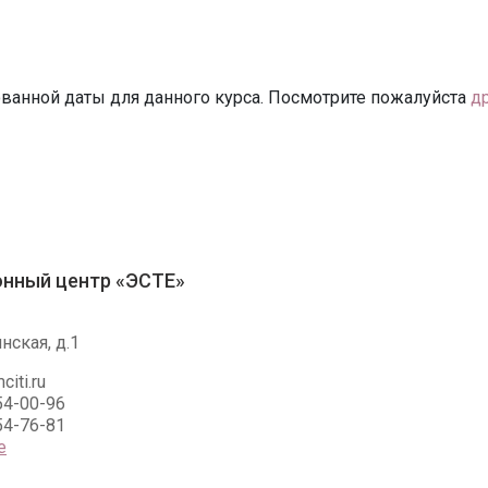
ванной даты для данного курса. Посмотрите пожалуйста
д
нный центр «ЭСТЕ»
нская, д.1
iti.ru
54-00-96
54-76-81
е