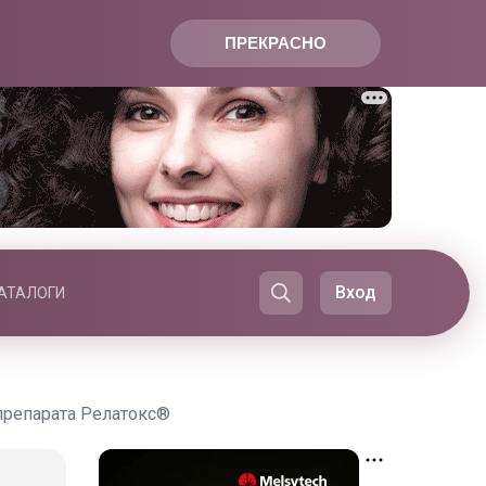
ПРЕКРАСНО
Вход
АТАЛОГИ
 препарата Релатокс®