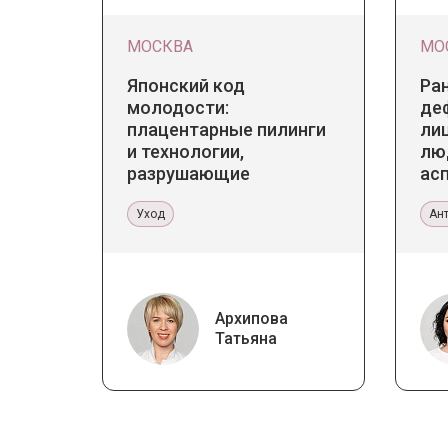
МОСКВА
МО
Японский код
Ра
молодости:
де
плацентарные пилинги
лиц
и технологии,
лю
разрушающие
ас
стереотипы
те
Уход
Ан
Архипова
Татьяна