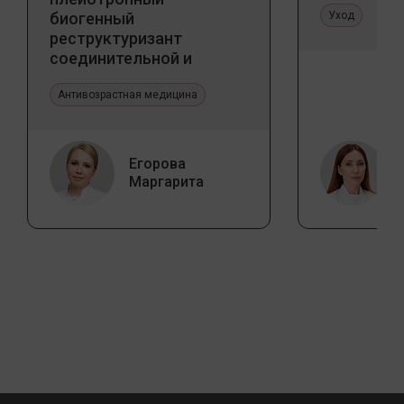
биогенный
Уход
реструктуризант
соединительной и
эпителиальной ткани.
Прикладное значение в
Антивозрастная медицина
эстетической медицине
Егорова
Маргарита