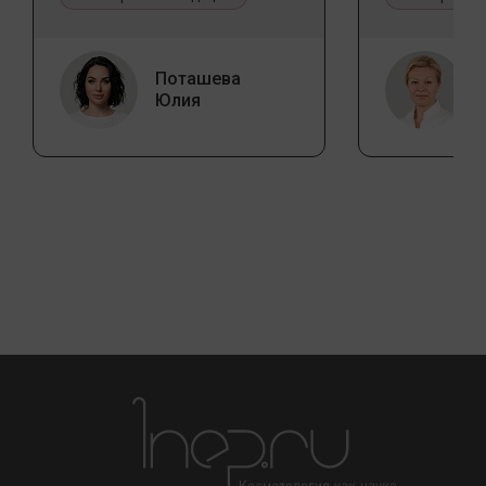
Поташева
Юлия