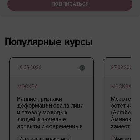
Популярные курсы
19.08.2026
27.08.2026
МОСКВА
МОСКВА
Ранние признаки
Мезотерап
деформации овала лица
эстетичес
и птоза у молодых
(Aesthetic 
людей: ключевые
Аминокис
аспекты и современные
заместите
тенденции
Jalupro
Антивозрастная медицина
Мезотерапия 