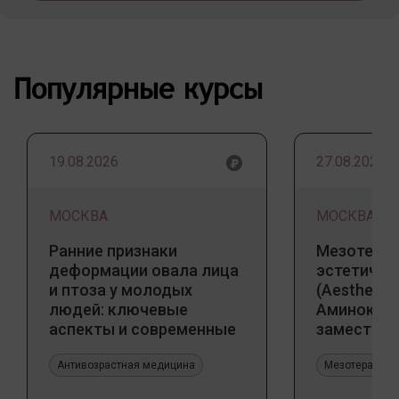
Популярные курсы
19.08.2026
27.08.2026
МОСКВА
МОСКВА
Ранние признаки
Мезотерап
деформации овала лица
эстетичес
и птоза у молодых
(Aesthetic 
людей: ключевые
Аминокис
аспекты и современные
заместите
тенденции
Jalupro
Антивозрастная медицина
Мезотерапия 