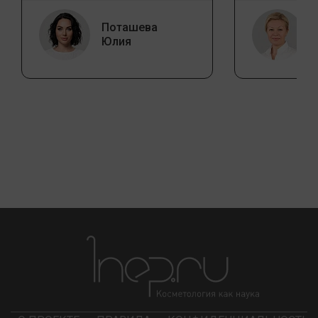
Поташева
Юлия