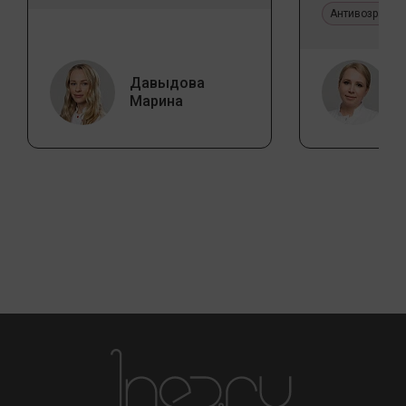
эстетичес
Антивозрастн
Давыдова
Марина