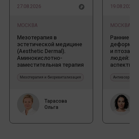
27.08.2026
19.08.2026
МОСКВА
МОСКВА
Мезотерапия в
Ранние пр
эстетической медицине
деформаци
(Aesthetic Dermal).
и птоза у
Аминокислотно-
людей: к
заместительная терапия
аспекты и
Jalupro
тенденции
Мезотерапия и биоревитализация
Антивозрастн
Тарасова
Ольга