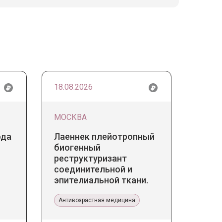
18.08.2026
МОСКВА
ода
Лаеннек плейотропный
биогенный
реструктуризант
соединительной и
эпителиальной ткани.
Прикладное значение в
эстетической медицине
Антивозрастная медицина