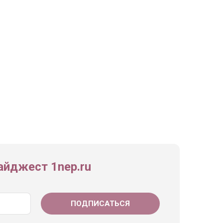
йджест 1nep.ru