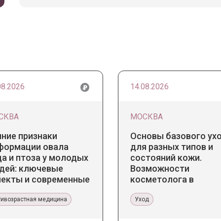
08.2026
14.08.2026
СКВА
МОСКВА
нние признаки
Основы базового ух
формации овала
для разных типов и
а и птоза у молодых
состояний кожи.
дей: ключевые
Возможности
пекты и современные
косметолога в
нденции
кабинете и дома
тивозрастная медицина
Уход