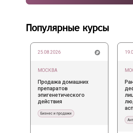
Популярные курсы
25.08.2026
19.
МОСКВА
МО
Продажа домашних
Ра
препаратов
де
эпигенетического
лиц
действия
лю
ас
Бизнес и продажи
те
Ан