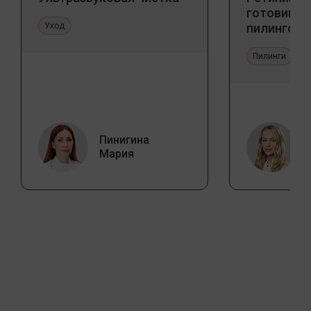
готовим к
Уход
пилингов
Пилинги
Пинигина
Мария