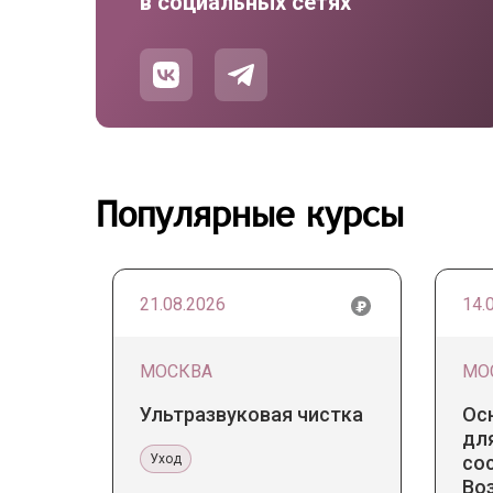
в социальных сетях
Популярные курсы
21.08.2026
14.
МОСКВА
МО
Ультразвуковая чистка
Ос
для
Уход
со
Во