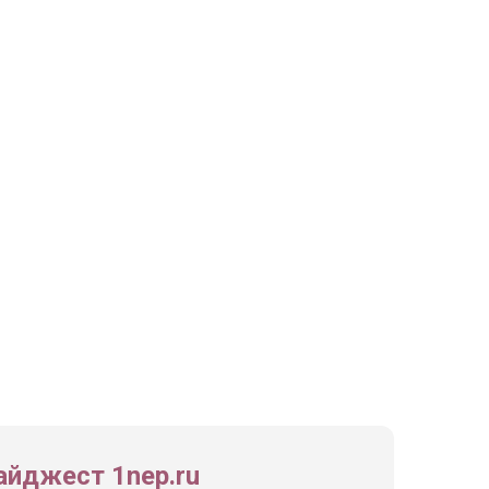
йджест 1nep.ru