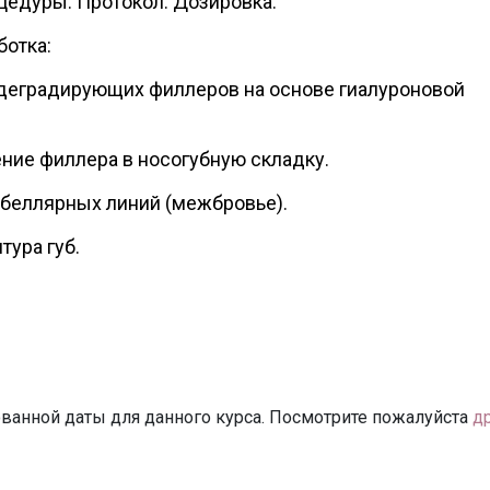
цедуры. Протокол. Дозировка.
ботка:
деградирующих филлеров на основе гиалуроновой
ние филлера в носогубную складку.
абеллярных линий (межбровье).
тура губ.
ванной даты для данного курса. Посмотрите пожалуйста
д