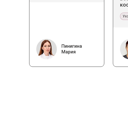
ко
ка
Ух
Пинигина
Мария