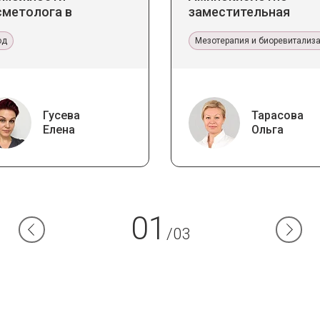
сметолога в
заместительная
бинете и дома
терапия Jalupro
од
Мезотерапия и биоревитализ
Гусева
Тарасова
Елена
Ольга
01
/03