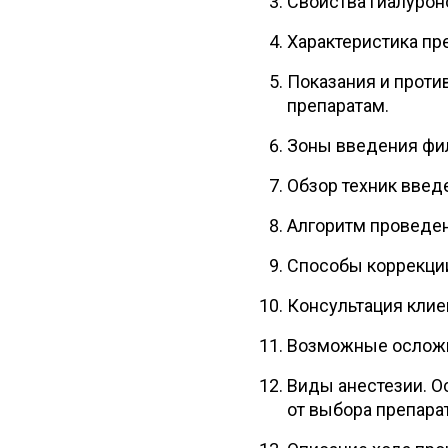
Свойства гиалурон
Характеристика пр
Показания и проти
препаратам.
Зоны введения фил
Обзор техник введ
Алгоритм проведе
Способы коррекции
Консультация клиен
Возможные осложне
Виды анестезии. О
от выбора препарат