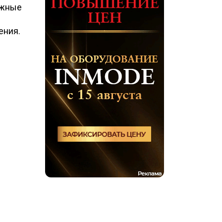
ожные
ения.
ы