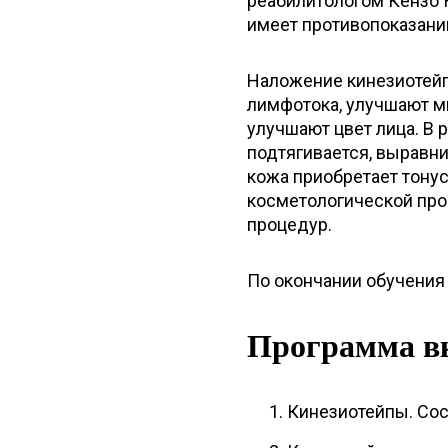
реабилитологом Кензо К
имеет противопоказани
Наложение кинезиотейп
лимфотока, улучшают м
улучшают цвет лица. В 
подтягивается, выравни
кожа приобретает тону
косметологической проц
процедур.
По окончании обучения
Программа в
Кинезиотейпы. Сос