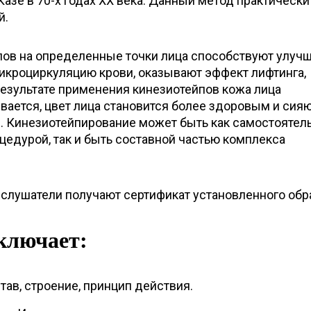
азе в 70-х годах ХХ века. Данный метод практически
й.
ов на определенные точки лица способствуют улуч
икроциркуляцию крови, оказывают эффект лифтинга,
результате применения кинезиотейпов кожа лица
вается, цвет лица становится более здоровым и сия
с. Кинезиотейпирование может быть как самостоятел
едурой, так и быть составной частью комплекса
 слушатели получают сертификат установленного обр
ключает:
тав, строение, принцип действия.