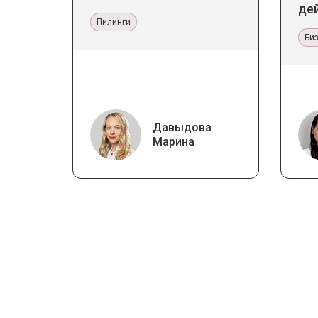
де
Пилинги
Би
Давыдова
Марина