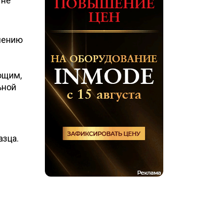
 не
шению
ющим,
ьной
азца.