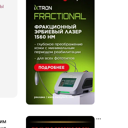
СЫ
ким