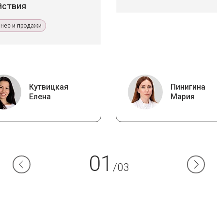
йствия
знес и продажи
Кутвицкая
Пинигина
Елена
Мария
01
/03