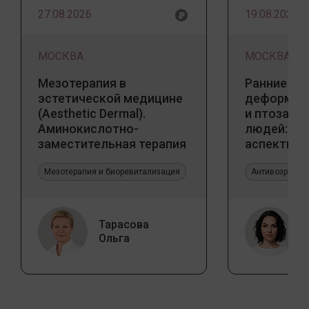
27.08.2026
19.08.2026
МОСКВА
МОСКВА
Мезотерапия в
Ранние пр
эстетической медицине
деформаци
(Aesthetic Dermal).
и птоза у
Аминокислотно-
людей: к
заместительная терапия
аспекты и
Jalupro
тенденции
Мезотерапия и биоревитализация
Антивозрастн
Тарасова
Ольга