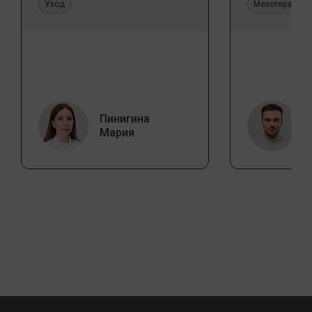
Уход
Мезотерапия 
Пинигина
Мария