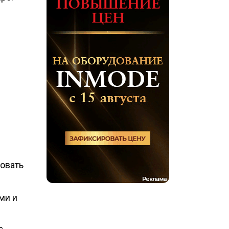
зовать
ми и