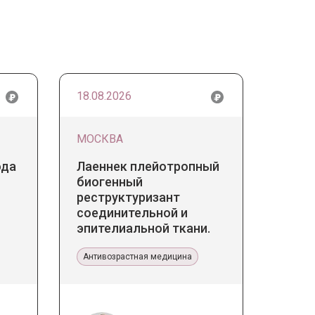
18.08.2026
МОСКВА
ода
Лаеннек плейотропный
биогенный
реструктуризант
соединительной и
эпителиальной ткани.
Прикладное значение в
эстетической медицине
Антивозрастная медицина