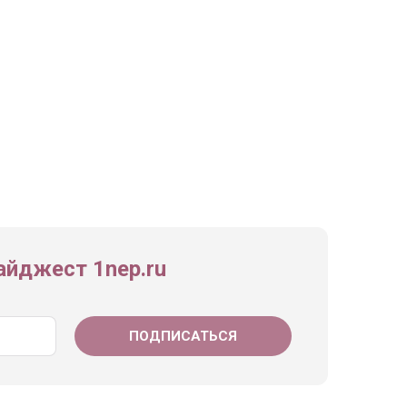
йджест 1nep.ru