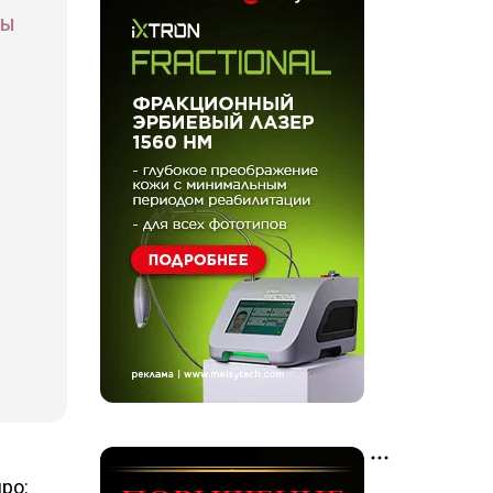
СЫ
ро: