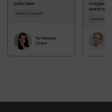
действия
соедините
эпителиал
Бизнес и продажи
Прикладно
эстетичес
Антивозрастн
Кутвицкая
Елена