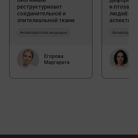
реструктуризант
и птоза у
соединительной и
людей: к
эпителиальной ткани.
аспекты и
Прикладное значение в
тенденции
эстетической медицине
Антивозрастная медицина
Антивозрастн
Егорова
Маргарита