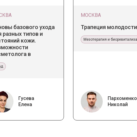
СКВА
МОСКВА
новы базового ухода
Трапеция молодости
 разных типов и
стояний кожи.
Мезотерапия и биоревитализ
зможности
сметолога в
бинете и дома
од
Гусева
Пархоменко
Елена
Николай