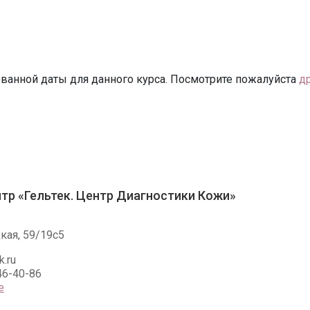
ванной даты для данного курса. Посмотрите пожалуйста
д
тр «Гельтек. Центр Диагностики Кожи»
кая, 59/19c5
k.ru
46-40-86
е