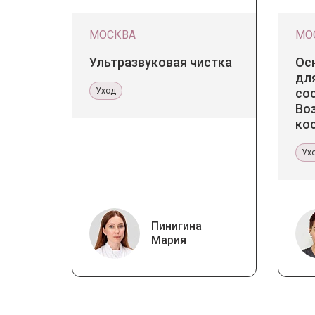
МОСКВА
МО
Ультразвуковая чистка
Ос
для
Уход
со
Во
ко
ка
Ух
Пинигина
Мария