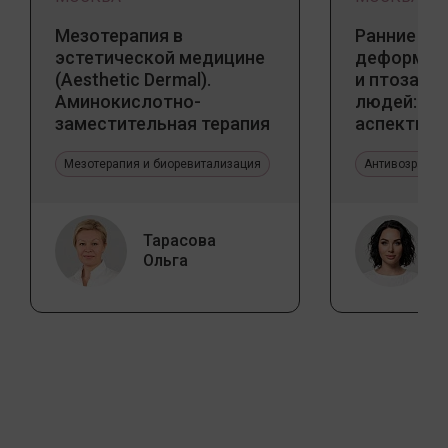
Мезотерапия в
Ранние пр
эстетической медицине
деформаци
(Aesthetic Dermal).
и птоза у
Аминокислотно-
людей: к
заместительная терапия
аспекты и
Jalupro
тенденции
Мезотерапия и биоревитализация
Антивозрастн
Тарасова
Ольга